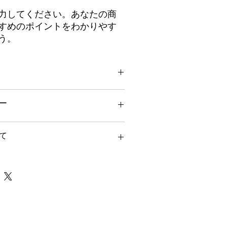
力してください。あなたの商
すめのポイントをわかりやす
う。
てください。サイズ、素材、取扱説明
ー
やおすすめのポイントなどを説明しま
を入力してください。顧客が商品に満
て
、不備があった場合に行う手続きの手
ょう。内容を明確にすることで顧客か
安心して商品を購入していただけま
要時間、梱包など、商品の配送に関す
ださい。配送情報を明確にすることで
得し、安心して商品を購入していただ